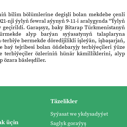
iň bilim bölümlerine degişli bolan mekdebe çenli
21-nji ýylyň fewral aýynyň 9-11-i aralygynda “Ýylyň
ry geçirildi. Garaşsyz, baky Bitarap Türkmenistanyň
ürmekde alyp barýan syýasatynyň talaplaryna
terbiýe bermekde döredijilikli işleýän, işbaşarjaň,
baý tejribesi bolan öňdebaryjy terbiýeçileri ýüze
terbiýeçiler özleriniň hünär kämilliklerini, alyp
p özara bäsleşdiler.
Täzelikler
Syýasat we ykdysadyýet
k üçin
Saglyk goraýyş