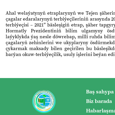
Ahal welaýatynyň etraplarynyň we Tejen şäherin
çagalar edaralarynyň terbiýeçileriniň arasynda 20
terbiýeçisi – 2021” bäsleşigiň etrap, şäher tapgy
Hormatly Prezidentiniň bilim ulgamyny ösd
laýyklykda ýaş nesle döwrebap, milli ruhda bilim-
çagalaryň zehinlerini we ukyplaryny ösdürmekde 
çykarmak maksady bilen geçirilen bu bäsleşikde 
barýan okuw-terbiýeçilik, usuly işlerini beýan edi
Baş sahypa
Biz barada
Habarlaşma