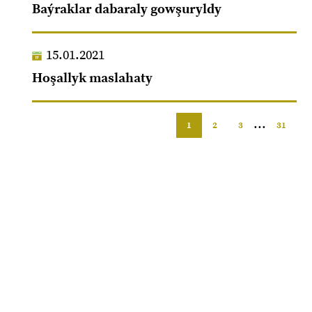
Baýraklar dabaraly gowşuryldy
15.01.2021
Hoşallyk maslahaty
...
1
2
3
31