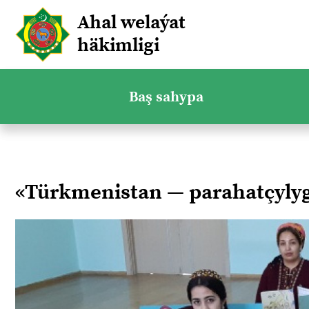
Ahal welaýat
häkimligi
Baş sahypa
«Türkmenistan — parahatçyl