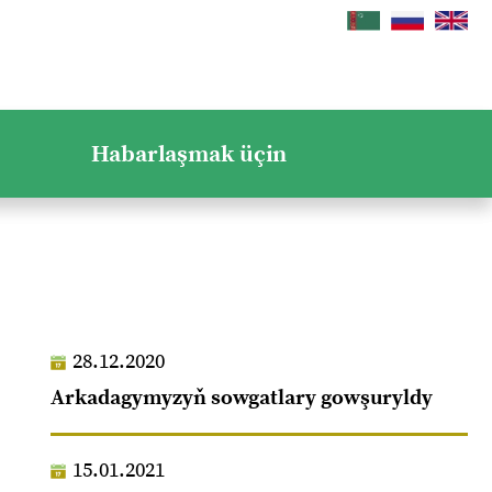
Habarlaşmak üçin
28.12.2020
Arkadagymyzyň sowgatlary gowşuryldy
15.01.2021