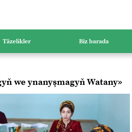
Täzelikler
Biz barada
ygyň we ynanyşmagyň Watany»