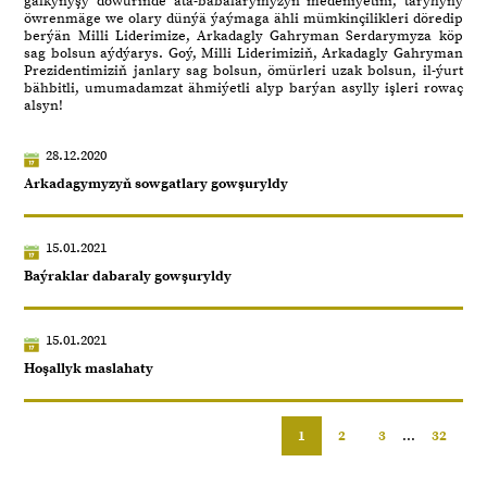
galkynyşy döwürinde ata-babalarymyzyň medeniýetini, taryhyny
öwrenmäge we olary dünýä ýaýmaga ähli mümkinçilikleri döredip
berýän Milli Liderimize, Arkadagly Gahryman Serdarymyza köp
sag bolsun aýdýarys. Goý, Milli Liderimiziň, Arkadagly Gahryman
Prezidentimiziň janlary sag bolsun, ömürleri uzak bolsun, il-ýurt
bähbitli, umumadamzat ähmiýetli alyp barýan asylly işleri rowaç
alsyn!
28.12.2020
Arkadagymyzyň sowgatlary gowşuryldy
15.01.2021
Baýraklar dabaraly gowşuryldy
15.01.2021
Hoşallyk maslahaty
1
2
3
...
32