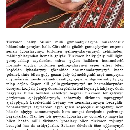
Türkmen halky özüniň milli gymmatlyklaryna mukaddeslik
hökmünde garaýan halk. Göreniňde gözüňi gamaşdyrýan ençeme
zenan lybaslarymyz türkmen gelin-gyzlarymyzyň zehininden,
mähir-yhlasyndan kemala gelýär. Türkmen halky ýaly milliligini
gorap-saklap asyrlardan miras goýan halklara hemmeleriň
hormaty ulydyr. Türkmen gelin-gyzlarynyň çeper elleri bilen
keşdelän lybaslaryny göreniňde ene-mamalarymyzyň keşde
çekmek iňňe bilen guýy gazan ýaly diýmekliginiň asyl manysyna
düşünýärsiň. Keşde çekmek ussatlygy, çeper elliligi we sabyrlylygy
talap edýär. Çeper elli gelin-gyzlarymyzyň uz barmaklaryndan
döreýän köz ýaly ýanyp duran keşdeli keteni köýnegi, tahýasy, dürli
nagyşlar bilen bezelen çabytdyr begresi türkmen tebigatynyň
gözýetmez ajaýyplyklarynyň, sahawatly türkmen topragynyň
ajaýyplynyň berekediniň beýany we zenanlarymyzyň bezegidir.
Zenanlarymyz asyrlardan aşyp gelen keşdeçilik sungatyny hem
häzirki ajaýyp zamanamyzda hem sungat derejesine ýetirmegi
başarýarlar. Olar her bir geýýän lybaslaryny döwrebap nagyşlar
bilen bezäp milli türkmen lybaslary bilen türkmen toýunyň
bezegini has-da artdyrýarlar. Bekarar döwletiň täze eýýamynyň