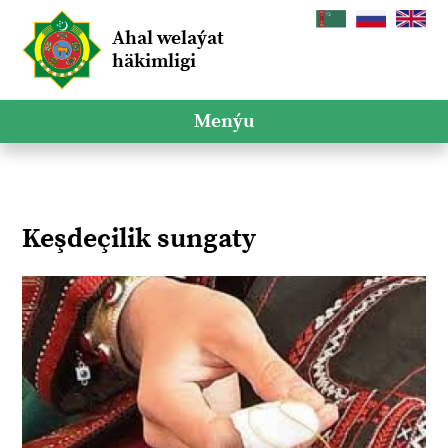
Ahal welaýat
häkimligi
Menýu
Keşdeçilik sungaty