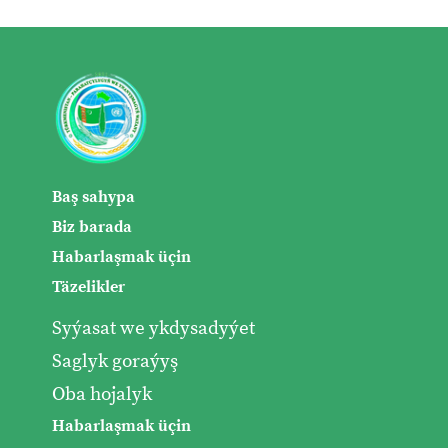
Baş sahypa
Biz barada
Habarlaşmak üçin
Täzelikler
Syýasat we ykdysadyýet
Saglyk goraýyş
Oba hojalyk
Habarlaşmak üçin