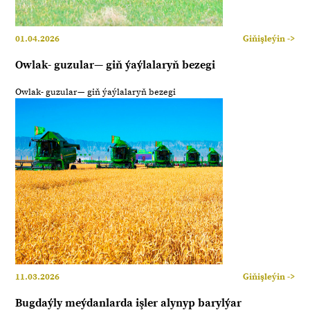
01.04.2026
Giňişleýin ->
Owlak- guzular― giň ýaýlalaryň bezegi
Owlak- guzular― giň ýaýlalaryň bezegi
11.03.2026
Giňişleýin ->
Bugdaýly meýdanlarda işler alynyp barylýar