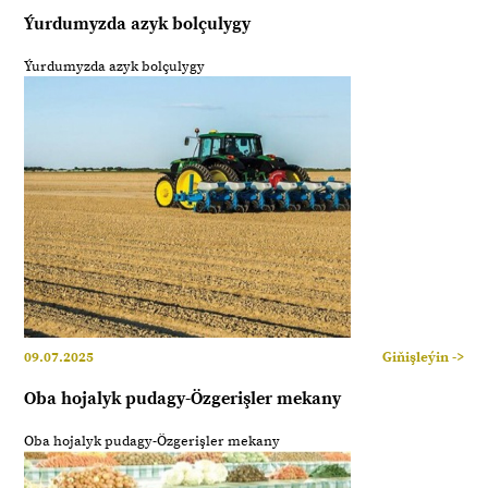
Ýurdumyzda azyk bolçulygy
Ýurdumyzda azyk bolçulygy
09.07.2025
Giňişleýin ->
Oba hojalyk pudagy-Özgerişler mekany
Oba hojalyk pudagy-Özgerişler mekany