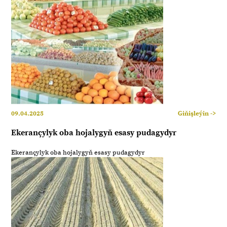
09.04.2025
Giňişleýin ->
Ekerançylyk oba hojalygyň esasy pudagydyr
Ekerançylyk oba hojalygyň esasy pudagydyr