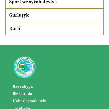
Sport we syýahatçylyk
Gurluşyk
Dürli
Baş sahypa
Biz barada
Habarlaşmak üçin
Täzelikler