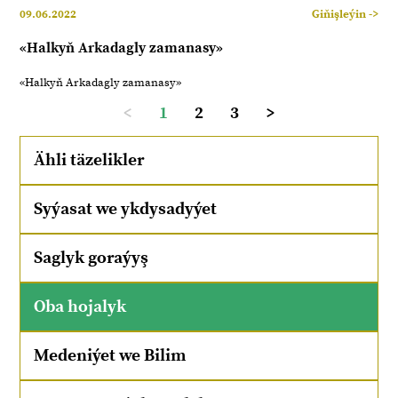
09.06.2022
Giňişleýin ->
«Halkyň Arkadagly zamanasy»
«Halkyň Arkadagly zamanasy»
<
1
2
3
>
Ähli täzelikler
Syýasat we ykdysadyýet
Saglyk goraýyş
Oba hojalyk
Medeniýet we Bilim