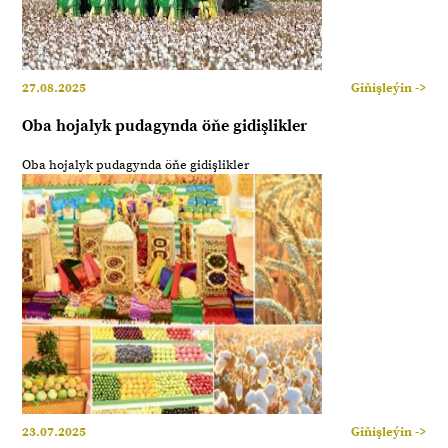
27.08.2025
Giňişleýin ->
Oba hojalyk pudagynda öňe gidişlikler
Oba hojalyk pudagynda öňe gidişlikler
23.07.2025
Giňişleýin ->