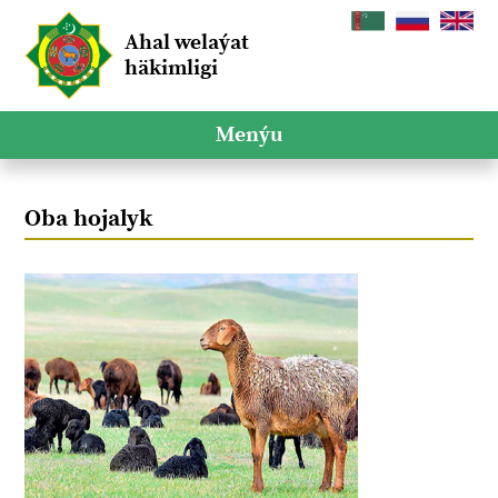
Ahal welaýat
häkimligi
Menýu
Oba hojalyk