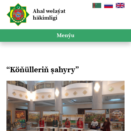
Ahal welaýat
häkimligi
Menýu
“Köňülleriň şahyry”