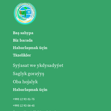
Baş sahypa
Biz barada
Habarlaşmak üçin
Täzelikler
Syýasat we ykdysadyýet
Saglyk goraýyş
Oba hojalyk
Habarlaşmak üçin
+993 12 92-31-75
+993 12 92-56-45