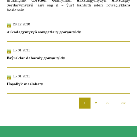
mükinçilik döreden Gahryman Arkadagymyzyň Arkadagly
Serdarymyzyň jany sag il – ýurt bähbitli işleri rowaçlyklara
beslensin.
28.12.2020
Arkadagymyzyň sowgatlary gowşuryldy
15.01.2021
Baýraklar dabaraly gowşuryldy
15.01.2021
Hoşallyk maslahaty
1
2
3
...
32