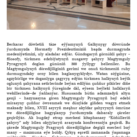
Berkarar döwletiň täze eýýamynyň Galkynyşy döwründe
ýurdumyzda Hormatly Prezidentimiziň başda durmagynda
medeniýetimizi, uly aladalar edýär. Gündogaryň görnükli şahyr –
filosofy, türkmen edebiýatynyň nusgawy şahyry Magtymguly
Pyragynyň doglan gününiň 300 ýyllygy belleniler. Bu
Magtymgulynyň döredijiliginiň gerimi we onuň türkmeniň ruhy
durmuşyndaky orny bilen baglanyşyklydyr. Watan söýgüsine,
agzybirlige we doganlyga çagyryş edýän türkmen halkynyň beýik
oglunyň şahyrana setirlerinde beýan edilýän çuňňur pikirler diňe
bir türkmen halkynyň ýüreginde däl, eýsem beýleki halklaryň
wekillerinde–de ýaňlanýar. Hususanda bütin adamzadyň altyn
genji – hazynasyna giren Magtymguly Pyragynyň baý edebi
mirasyny çuňňur öwrenmek we dünýäde giňden wagyz etmek
maksady bilen, ХVIII asyryň meşhur akyldar şahyrynyň ömrüne
we döredijiligine bagyşlanyp ýurdumyzda dabaraly çäreler
geçirilýär. Ak bugdaý etrap merkezi kitaphanasy “Köňülleriň
şahyry” ady bilen okyjylaryň arasynda konferensiýa geçirdi. Bu
çärede Magtymguly Pragynyň döredijiligine degişli eserleri baý
many – mazmuna eýe boldy. Çykyş eşretli zamanada ýaşamaga