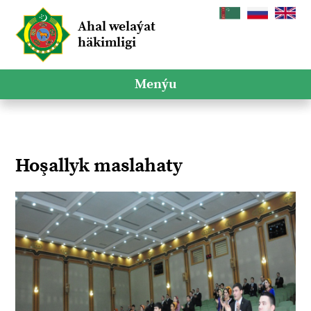
Ahal welaýat
häkimligi
Menýu
Hoşallyk maslahaty