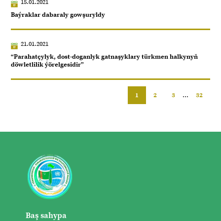
15.01.2021
Baýraklar dabaraly gowşuryldy
21.01.2021
“Parahatçylyk, dost-doganlyk gatnaşyklary türkmen halkynyň
döwletlilik ýörelgesidir”
1
2
3
...
32
Baş sahypa