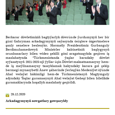
Berkarar döwletimiziň bagtyýarlyk döwründe ýurdumyzyň her bir
güni Gahryman arkadagymyzyň saýasynda ösüşlere özgertmelere
şanly senelere beslenýär. Hormatly Prezidentimiz Gurbanguly
Berdimuhamedowyň Ministrler kabinetiniň başlygynyň
orunbasarlary bilen wideo şekilli göni aragatnaşykda geçiren iş
maslahatynda “Türkmenistanda ýaşlar baradaky döwlet
syýasatynyň 2021-2025-nji ýyllar üçin Döwlet maksatnamasyny hem-
de iş meýilnamasyny tassyklamak hakyndaky karara gol çekip
bermegi mynasybetli Änew şäherinde ýerleşýän Medeniýet öýünde
Ahal welaýat häkimligi hem-de Türkmenistanyň Magtymguly
adyndaky Ýaşlar guramasynyň Ahal welaýat Geňeşi bilen bilelikde
guramaklarynda hoşallyk maslahaty geçirildi.
28.12.2020
Arkadagymyzyň sowgatlary gowşuryldy