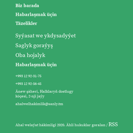
Biz barada
Habarlaşmak üçin
Täzelikler
Syýasat we ykdysadyýet
Saglyk goraýyş
Oba hojalyk
Habarlaşmak üçin
+993 12 92-31-75
+993 12 92-56-45
Änew şäheri, Halklaryň dostlugy
köçesi, 2-nji jaýy
ahalwelhakimlik@sanly.tm
RSS
Ahal welaýat häkimligi 2020. Ähli hukuklar goralan /