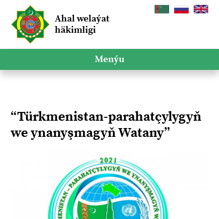
Ahal welaýat
häkimligi
Menýu
“Türkmenistan-parahatçylygyň
we ynanyşmagyň Watany”