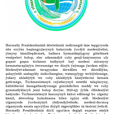
Hormatly Prezidentimiziň döwletimizi ösdirmegiň täze tapgyrynda
öňe sürýän başlangyçlarynyň hatarynda ýurdyň medeniýetini,
ylmyny kämilleşdirmek, halkara hyzmatdaşlygyny giňeltmek
wezipeleri bolup, olar adamzadyň ruhy genji-hazynasyna uly
goşant goşan türkmen halkynyň baý medeni mirasyny
hemmetaraplaýyn öwrenmäge we dünýä ýaýmaga ýardam edýär.
Medeniýet-adamzat tarapyndan döredilen we döredilýän,
şahsyýetiň sazlaşykly ösdürilmegine, watançylygy terbiýelemäge,
ýokary ahlaklylyk we ruhy ahlaklylyk häsiýetlerini kemala
getirmäge, Türkmenistanyň raýatlarynyň estetiki talaplaryny,
bähbitlerini kanagatlandyrmaga gönükdirilen maddy we ruhy
gymmatlyklaryň jemi bolup durýar. 2010-njy ýylda «Medeniýet
hakynda» Türkmenistanyň kanunynyň kabul edilmegi bu ulgamy
kämil, döwrebap hukuknama bilen üpjün etdi. Medeniýet
ulgamynda ýurdumyzyň ykdysadyýetinde, medeni-durmuş
ulgamynda amala aşyrylýan düýpli özgerişlikler öz täsirini ýetirdi.
Hormatly Prezidentimiz dürli ugurlara degişli ençeme atalyk