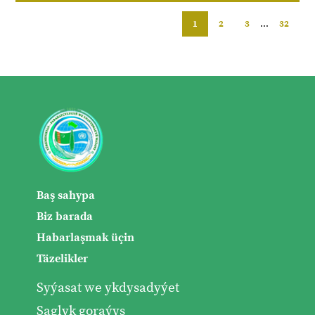
1
2
3
...
32
Baş sahypa
Biz barada
Habarlaşmak üçin
Täzelikler
Syýasat we ykdysadyýet
Saglyk goraýyş