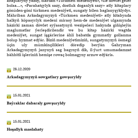
kitaplaryny ýazdy, olardan «Türkmen medeniýeti», «Ile döwlet geler
bolsa...», «Parahatçylyk sazy, dostluk doganlyk sazy» atly kitaplary
gönüden-göni türkmen medeniýeti, sungaty bilen baglanyşyklydyr.
Mähriban Arkadagymyzyň «Türkmen medeniýeti» atly kitabynda
halkyň köpasyrlyk medeni mirasy hem-de medeniýet ulgamynda
häzirki zaman döwlet syýasatynyň wezipeleri hakynda giňişleýin
maglumatlar ýerleşdirilendir we bu kitap häzirki wagtda
medeniýet, sungat işgärlerine ähli babatda gymmatly gollanma
bolup hyzmat edýär. Biziň medeniýetimiziň, sungatymyzyň ösmegi
üçin uly mümkinçilikleri döredip berýän Gahryman
Arkadagymyzyň janynyň sag başynyň dik, il-ýurt umumadamzat
bähbitli işleriniň hemişe rowaç bolmagyny arzuw edýäris.
28.12.2020
Arkadagymyzyň sowgatlary gowşuryldy
15.01.2021
Baýraklar dabaraly gowşuryldy
15.01.2021
Hoşallyk maslahaty