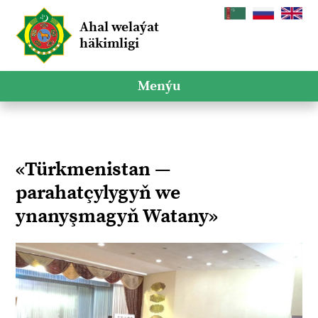
Ahal welaýat
häkimligi
Menýu
«Türkmenistan —
parahatçylygyň we
ynanyşmagyň Watany»