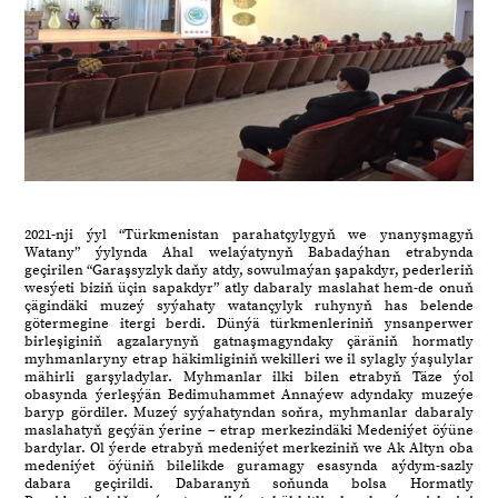
2021-nji ýyl “Türkmenistan parahatçylygyň we ynanyşmagyň
Watany” ýylynda Ahal welaýatynyň Babadaýhan etrabynda
geçirilen “Garaşsyzlyk daňy atdy, sowulmaýan şapakdyr, pederleriň
wesýeti biziň üçin sapakdyr” atly dabaraly maslahat hem-de onuň
çägindäki muzeý syýahaty watançylyk ruhynyň has belende
götermegine itergi berdi. Dünýä türkmenleriniň ynsanperwer
birleşiginiň agzalarynyň gatnaşmagyndaky çäräniň hormatly
myhmanlaryny etrap häkimliginiň wekilleri we il sylagly ýaşulylar
mähirli garşyladylar. Myhmanlar ilki bilen etrabyň Täze ýol
obasynda ýerleşýän Bedimuhammet Annaýew adyndaky muzeýe
baryp gördiler. Muzeý syýahatyndan soňra, myhmanlar dabaraly
maslahatyň geçýän ýerine – etrap merkezindäki Medeniýet öýüne
bardylar. Ol ýerde etrabyň medeniýet merkeziniň we Ak Altyn oba
medeniýet öýüniň bilelikde guramagy esasynda aýdym-sazly
dabara geçirildi. Dabaranyň soňunda bolsa Hormatly