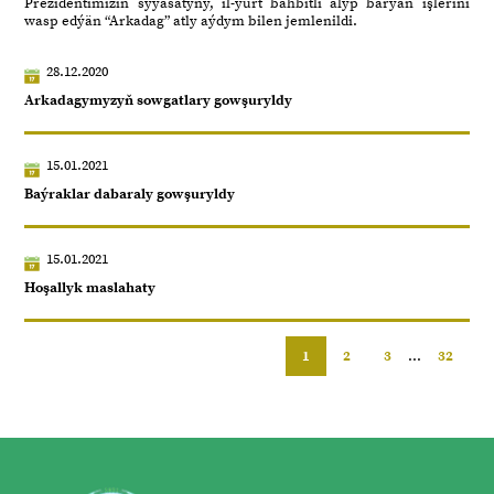
Prezidentimiziň syýasatyny, il-ýurt bähbitli alyp barýan işlerini
wasp edýän “Arkadag” atly aýdym bilen jemlenildi.
28.12.2020
Arkadagymyzyň sowgatlary gowşuryldy
15.01.2021
Baýraklar dabaraly gowşuryldy
15.01.2021
Hoşallyk maslahaty
1
2
3
...
32