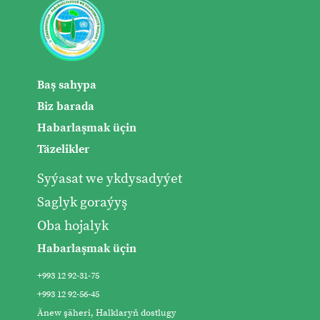
Baş sahypa
Biz barada
Habarlaşmak üçin
Täzelikler
Syýasat we ykdysadyýet
Saglyk goraýyş
Oba hojalyk
Habarlaşmak üçin
+993 12 92-31-75
+993 12 92-56-45
Änew şäheri, Halklaryň dostlugy