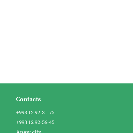
Contacts
+993 12 92-31-75
+993 12 92-56-45
Anew city,