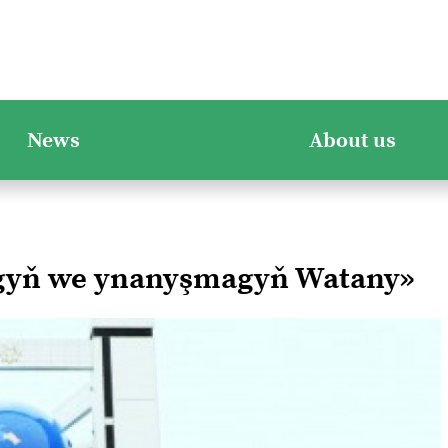
News
About us
ygyň we ynanyşmagyň Watany»