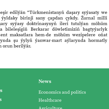
 neşir edilýän “Türkmenistanyň daşary syýasaty we
 ýyldaky birinji sany çapdan çykdy. Žurnal milli
ry syýasy doktrinasynyň ileri tutulýan möhüm
 bileleşigiň Berkarar döwletimiziň bagtyýarlyk
ent maksatlara hem-de möhüm wezipelere oňat
rynda şu ýylyň ýanwar-mart aýlarynda hormatly
n orun berilýär.
News
s
Economics and politics
s
Healthcare
Agriculture