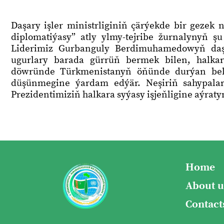
Daşary işler ministrliginiň çärýekde bir gezek
diplomatiýasy” atly ylmy-tejribe žurnalynyň şu
Liderimiz Gurbanguly Berdimuhamedowyň daşa
ugurlary barada gürrüň bermek bilen, halkara
döwründe Türkmenistanyň öňünde durýan bel
düşünmegine ýardam edýär. Neşiriň sahypala
Prezidentimiziň halkara syýasy işjeňligine aýraty
Home
About u
Contact