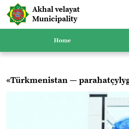
Akhal velayat
Municipality
Home
«Türkmenistan — parahatçyl