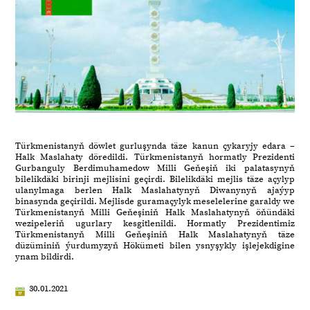
Türkmenistanyň döwlet gurluşynda täze kanun çykaryjy edara –
Halk Maslahaty döredildi. Türkmenistanyň hormatly Prezidenti
Gurbanguly Berdimuhamedow Milli Geňeşiň iki palatasynyň
bilelikdäki birinji mejlisini geçirdi. Bilelikdäki mejlis täze açylyp
ulanylmaga berlen Halk Maslahatynyň Diwanynyň ajaýyp
binasynda geçirildi. Mejlisde guramaçylyk meselelerine garaldy we
Türkmenistanyň Milli Geňeşiniň Halk Maslahatynyň öňündäki
wezipeleriň ugurlary kesgitlenildi. Hormatly Prezidentimiz
Türkmenistanyň Milli Geňeşiniň Halk Maslahatynyň täze
düzüminiň ýurdumyzyň Hökümeti bilen ysnyşykly işlejekdigine
ynam bildirdi.
30.01.2021