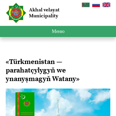
Akhal velayat
Municipality
Меню
«Türkmenistan —
parahatçylygyň we
ynanyşmagyň Watany»