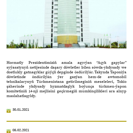
Hormatly Prezidentimiziň amala aşyrýan “Açyk gapylar”
syýasatynyň netijesinde daşary döwletler bilen söwda-ykdysady we
dostlukly gatnaşyklar güýçli depginde ösdürilýär. Ýakynda Ýaponiýa
döwletinde öndürilýän ýer gazýan hem-de awtomobil
tehnikalarynyň Türkmenistana getirilmeginiň meseleleri, Tokio
şäherinde ykdysady hyzmatdaşlyk boýunça türkmen-ýapon
komitetiniň 14-nji mejlisini geçirmegiň mümkinçilikleri ara alnyp
maslahatlaşyldy.
30.01.2021
08.02.2021