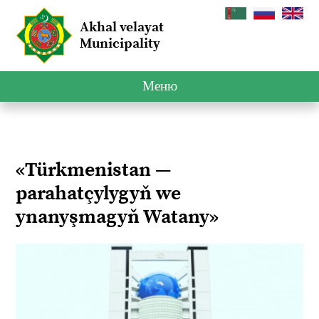
Akhal velayat
Municipality
Меню
«Türkmenistan —
parahatçylygyň we
ynanyşmagyň Watany»