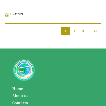
11.02.2021
1
2
3
...
20
Home
About us
Contacts