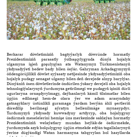
Berkarar döwletimiziň bagtyýarlyk döwründe hormatly
Prezidentimiziň parasatly ýolbaşçylygynda dünýä hojalyk
ulgamyna işjeň goşulyşýan ata Watanymyz Türkmenistanyň
ykdysadyýeti bedew bady bilen ösýär. Gahryman Arkadagymyzyň
öňdengörüjilikli döwlet syýasaty netijesinde ykdysadyýetimiziň oba
hojalyk pudagy senagat ulgamy bilen deň derejede alnyp barylýar.
Dünýäniň ösen döwletlerinde öndürilen ýokary derejeli oba hojalyk
tehnologiýalarynyň ýurdumyza getirilmegi we pudagyň işiniň dürli
ugurlaryna ornaşdyrylmagy, daýhanlaryň kämil tilsimatlar bilen
üpjün edilmegi hem-de olara ýer we adam arasyndaky
gatnaşyklary üstünlikli guramaga ýardam berýän ähli şertleriň
döredilip berilmegi aýratyn bellenilmäge mynasypdyr.
Ýurdumyzyň ykdysady kuwwadyny artdyryp, oba hojalygyny
ösdürmek meselelerini hemişe üns merkezinde saklaýan hormatly
Prezidentimiziň welaýatlary mundan beýläk-de ösdürmekde,
ýurdumyzda azyk bolçulygyny üpjün etmekde edýän tagallalarynyň
ýerine düşýändigi Watan harmanyna tabşyrylan bol hasyllarda