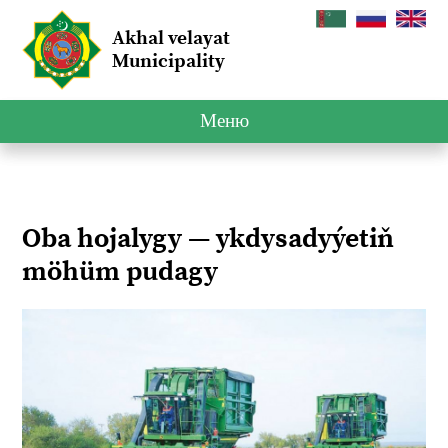
Akhal velayat
Municipality
Меню
Oba hojalygy — ykdysadyýetiň
möhüm pudagy