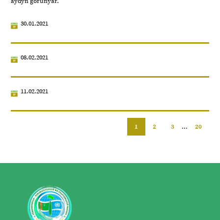
aýdyň görünýär.
30.01.2021
08.02.2021
11.02.2021
1
2
3
...
20