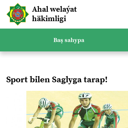
Ahal welaýat
häkimligi
Baş sahypa
Sport bilen Saglyga tarap!