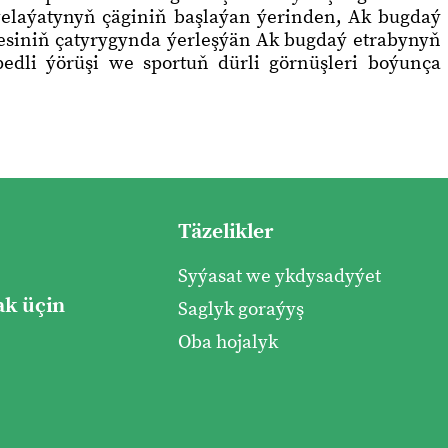
welaýatynyň çäginiň başlaýan ýerinden, Ak bugdaý
esiniň çatyrygynda ýerleşýän Ak bugdaý etrabynyň
dli ýörüşi we sportuň dürli görnüşleri boýunça
Täzelikler
Syýasat we ykdysadyýet
k üçin
Saglyk goraýyş
Oba hojalyk