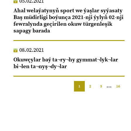
05.02.2021
Ahal welaýatynyň sport we ýaşlar syýasaty
Baş müdirligi boýunça 2021-nji ýylyň 02-nji
fewralynda geçirilen okuw türgenleşik
sapagy barada
08.02.2021
Okuwçylar baý ta¬ry¬hy gymmat¬lyk¬lar
bi¬len ta¬nyş¬dy¬lar
...
1
2
3
16