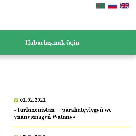
Habarlaşmak üçin
01.02.2021
«Türkmenistan — parahatçylygyň we
ynanyşmagyň Watany»