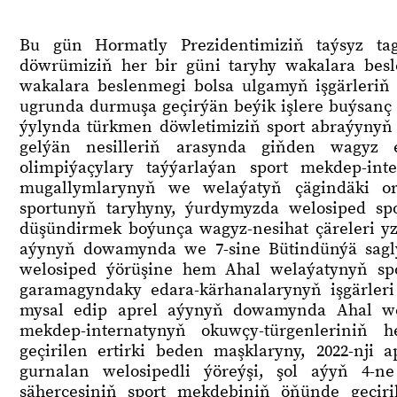
Bu gün Hormatly Prezidentimiziň taýsyz taga
döwrümiziň her bir güni taryhy wakalara bes
wakalara beslenmegi bolsa ulgamyň işgärleriň
ugrunda durmuşa geçirýän beýik işlere buýsanç
ýylynda türkmen döwletimiziň sport abraýynyň 
gelýän nesilleriň arasynda giňden wagyz
olimpiýaçylary taýýarlaýan sport mekdep-int
mugallymlarynyň we welaýatyň çägindäki o
sportunyň taryhyny, ýurdymyzda welosiped sp
düşündirmek boýunça wagyz-nesihat çäreleri yzyg
aýynyň dowamynda we 7-sine Bütindünýä saglyk
welosiped ýörüşine hem Ahal welaýatynyň spo
garamagyndaky edara-kärhanalarynyň işgärleri
mysal edip aprel aýynyň dowamynda Ahal wel
mekdep-internatynyň okuwçy-türgenleriniň 
geçirilen ertirki beden maşklaryny, 2022-nji
gurnalan welosipedli ýöreýşi, şol aýyň 4-
şäherçesiniň sport mekdebiniň öňünde geçiri