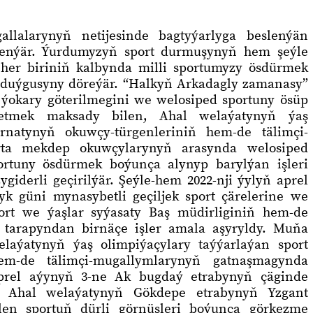
llalarynyň netijesinde bagtyýarlyga beslenýän
lenýär. Ýurdumyzyň sport durmuşynyň hem şeýle
 her biriniň kalbynda milli sportumyzy ösdürmek
 duýgusyny döreýär. “Halkyň Arkadagly zamanasy”
ýokary göterilmegini we welosiped sportuny ösüp
 etmek maksady bilen, Ahal welaýatynyň ýaş
ernatynyň okuwçy-türgenleriniň hem-de tälimçi-
rta mekdep okuwçylarynyň arasynda welosiped
ortuny ösdürmek boýunça alynyp barylýan işleri
iderli geçirilýär. Şeýle-hem 2022-nji ýylyň aprel
 güni mynasybetli geçiljek sport çärelerine we
rt we ýaşlar syýasaty Baş müdirliginiň hem-de
 tarapyndan birnäçe işler amala aşyryldy. Muňa
aýatynyň ýaş olimpiýaçylary taýýarlaýan sport
hem-de tälimçi-mugallymlarynyň gatnaşmagynda
 aprel aýynyň 3-ne Ak bugdaý etrabynyň çäginde
ne Ahal welaýatynyň Gökdepe etrabynyň Yzgant
len sportuň dürli görnüşleri boýunça görkezme