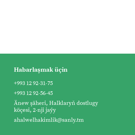
Habarlaşmak üçin
+993 12 92-31-75
+993 12 92-56-45
Änew şäheri, Halklaryň dostlugy
köçesi, 2-nji jaýy
ahalwelhakimlik@sanly.tm