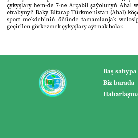
çykyşlary hem-de 7-ne Arçabil şaýolunyň Ahal 
etrabynyň Baky Bitarap Türkmenistan (Ahal) köç
sport mekdebiniň öňünde tamamlanjak welosipe
geçirilen görkezmek çykyşlary aýtmak bolar.
Baş sahypa
Biz barada
Habarlaşma