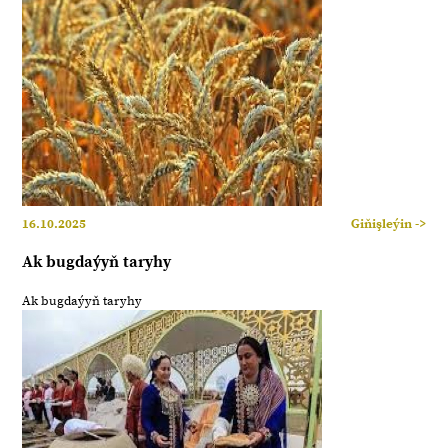
16.10.2025
Giňişleýin ->
Ak bugdaýyň taryhy
Ak bugdaýyň taryhy