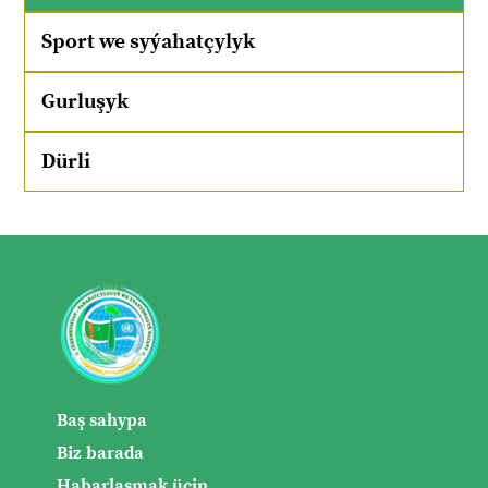
Sport we syýahatçylyk
Gurluşyk
Dürli
Baş sahypa
Biz barada
Habarlaşmak üçin