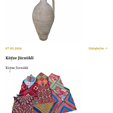
07.05.2026
Giňişleýin ->
Küýze Jürnükli
Küýze Jürnükli