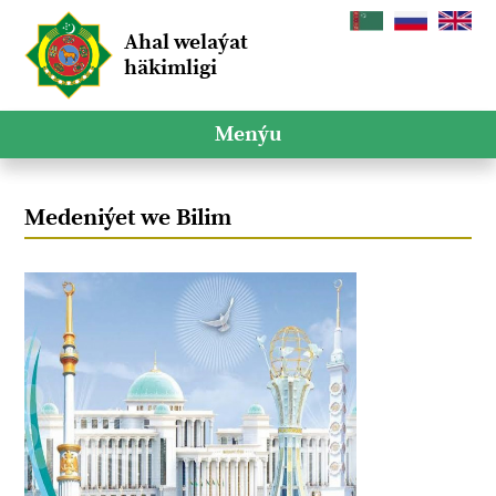
Ahal welaýat
häkimligi
Menýu
Medeniýet we Bilim