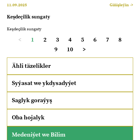
11.09.2025
Giňişleýin ->
Keşdeçilik sungaty
Keşdeçilik sungaty
<
1
2
3
4
5
6
7
8
9
10
>
Ähli täzelikler
Syýasat we ykdysadyýet
Saglyk goraýyş
Oba hojalyk
Medeniýet we Bilim