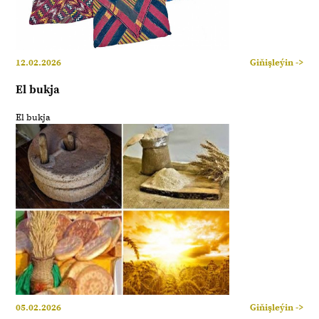
12.02.2026
Giňişleýin ->
El bukja
El bukja
05.02.2026
Giňişleýin ->