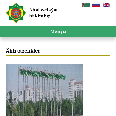
Ahal welaýat
häkimligi
Menýu
Ähli täzelikler