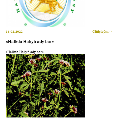
16.02.2022
Giňişleýin ->
«Halkda Hakyň ady bar»
«Halkda Hakyň ady bar»