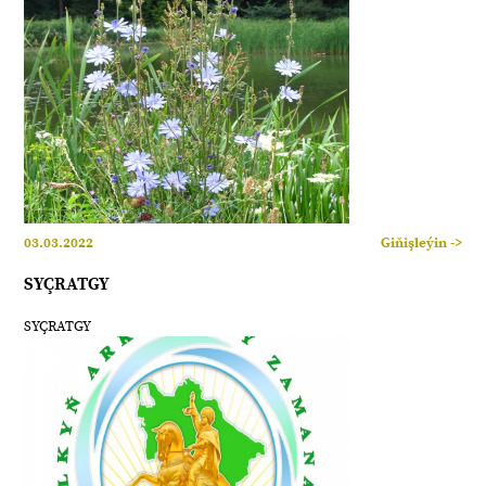
03.03.2022
Giňişleýin ->
SYÇRATGY
SYÇRATGY