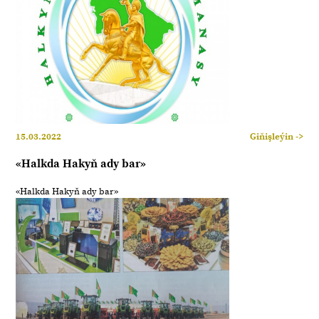
15.03.2022
Giňişleýin ->
«Halkda Hakyň ady bar»
«Halkda Hakyň ady bar»