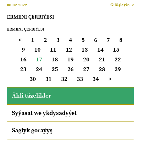
08.02.2022
Giňişleýin ->
ERMENI ÇERBIÝESI
ERMENI ÇERBIÝESI
<
1
2
3
4
5
6
7
8
9
10
11
12
13
14
15
16
17
18
19
20
21
22
23
24
25
26
27
28
29
30
31
32
33
34
>
Ähli täzelikler
Syýasat we ykdysadyýet
Saglyk goraýyş