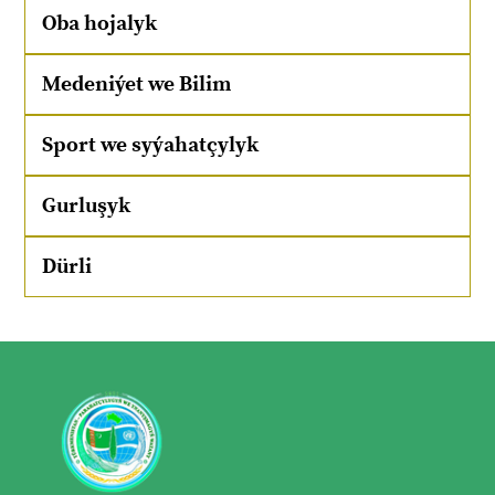
Oba hojalyk
Medeniýet we Bilim
Sport we syýahatçylyk
Gurluşyk
Dürli