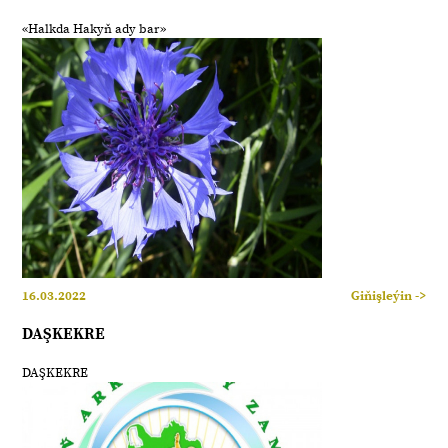
«Halkda Hakyň ady bar»
16.03.2022
Giňişleýin ->
DAŞKEKRE
DAŞKEKRE