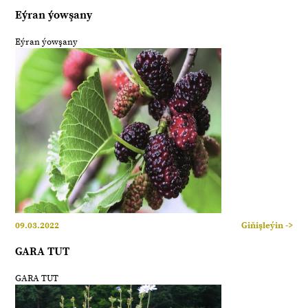
Eýran ýowşany
Eýran ýowşany
09.03.2022
Giňişleýin ->
GARA TUT
GARA TUT