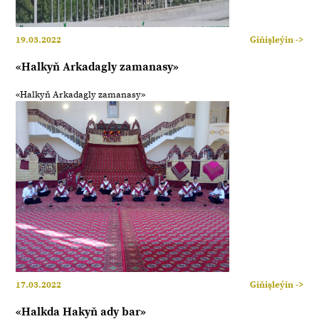
19.03.2022
Giňişleýin ->
«Halkyň Arkadagly zamanasy»
«Halkyň Arkadagly zamanasy»
17.03.2022
Giňişleýin ->
«Halkda Hakyň ady bar»