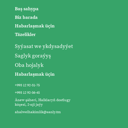
Baş sahypa
Biz barada
Habarlaşmak üçin
Täzelikler
Syýasat we ykdysadyýet
Saglyk goraýyş
Oba hojalyk
Habarlaşmak üçin
+993 12 92-31-75
+993 12 92-56-45
Änew şäheri, Halklaryň dostlugy
köçesi, 2-nji jaýy
ahalwelhakimlik@sanly.tm