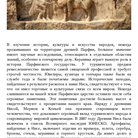
В изучении истории, культуры и искусства народов, некогда
проживавших на территории древней Парфии, большое значение
имеют научные исследования, относящиеся к отдельным областям
знаний, особенно к гончарному делу. Керамика играет важную роль в
истории Парфянского государства. У туркменских предков
ремесленничество является самой священной профессией и требует
строгой честности. Ювелиры, кузнецы и гончары также были на
службе года и были почитаемы людьми. Исторические находки,
найденные в результате раскопок в замке Ниса, свидетельствуют о том,
что он имел торговые и культурные связи со всем миром. Некогда
славившееся на нашей земле Парфянское царство оставило после себя
огромные памятники. Эти памятники достигли больших высот и
свидетельствуют о процветании нашего края. Наряду с древними
Нисой, Мервом и Коньей она признана сокровищем всего
человечества, что доказывает огромный вклад туркменского народа в
сокровищницу мировой цивилизации. В 2007 году Древняя Ниса была
включена в список Всемирного наследия ЮНЕСКО. Артефакты,
найденные в Нисе, включают изделия из мрамора, золота, серебра,
бронзы, стекла, керамики и горного хрусталя. Да живет долго и