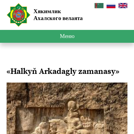
Хякимлик
Ахалского велаята
Меню
«Halkyň Arkadagly zamanasy»