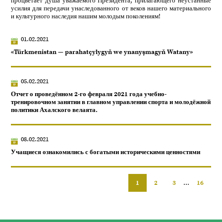
процветает душа уважаемого Президента, прилагающего неустанные
усилия для передачи унаследованного от веков нашего материального
и культурного наследия нашим молодым поколениям!
01.02.2021
«Türkmenistan — parahatçylygyň we ynanyşmagyň Watany»
05.02.2021
Отчет о проведённом 2-го февраля 2021 года учебно-
тренировочном занятии в главном управлении спорта и молодёжной
политики Ахалского велаята.
08.02.2021
Учащиеся ознакомились с богатыми историческими ценностями
1
2
3
...
16