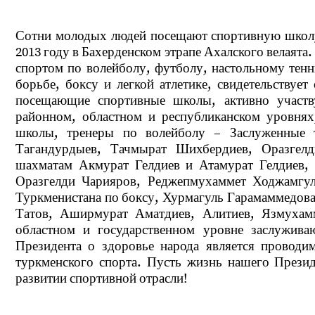
Сотни молодых людей посещают спортивную школу 
2013 году в Бахерденском этрапе Ахалского велаята
спортом по волейболу, футболу, настольному тенн
борьбе, боксу и легкой атлетике, свидетельствуе
посещающие спортивные школы, активно участв
районном, областном и республиканском уровнях
школы, тренеры по волейболу – Заслуженные 
Тагандурдыев, Тачмырат Шихбердиев, Оразгелд
шахматам Акмурат Гелдиев и Атамурат Гелдиев, 
Оразгелди Чарияров, Реджепмухаммет Ходжамгул
Туркменистана по боксу, Хурмагуль Гарамаммедова
Татов, Аширмурат Аматдиев, Алитиев, Язмухам
областном и государственном уровне заслужива
Президента о здоровье народа является проводи
туркменского спорта. Пусть жизнь нашего Презид
развитии спортивной отрасли!