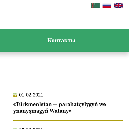
Контакты
01.02.2021
«Türkmenistan — parahatçylygyň we
ynanyşmagyň Watany»