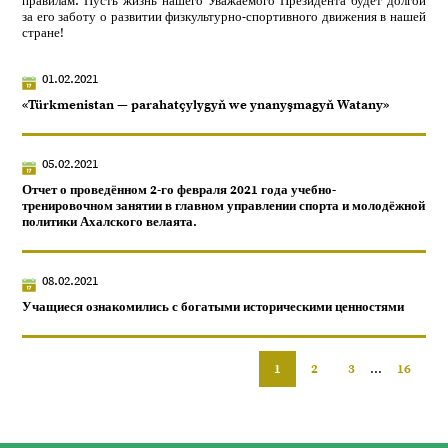
правилам. Пусть жизнь нашего Уважаемого Президента будет долгой
за его заботу о развитии физкультурно-спортивного движения в нашей
стране!
01.02.2021
«Türkmenistan — parahatçylygyň we ynanyşmagyň Watany»
05.02.2021
Отчет о проведённом 2-го февраля 2021 года учебно-
тренировочном занятии в главном управлении спорта и молодёжной
политики Ахалского велаята.
08.02.2021
Учащиеся ознакомились с богатыми историческими ценностями
1
2
3
...
16