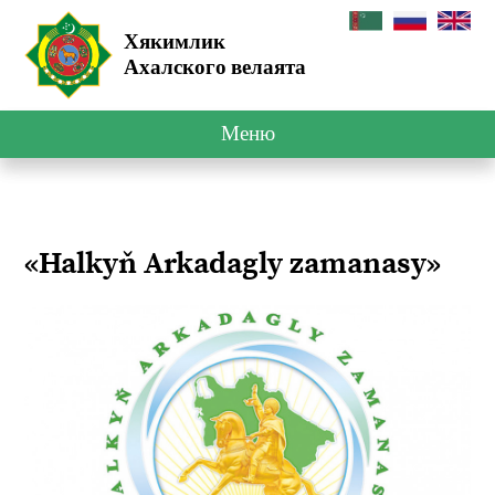
Хякимлик
Ахалского велаята
Меню
«Halkyň Arkadagly zamanasy»