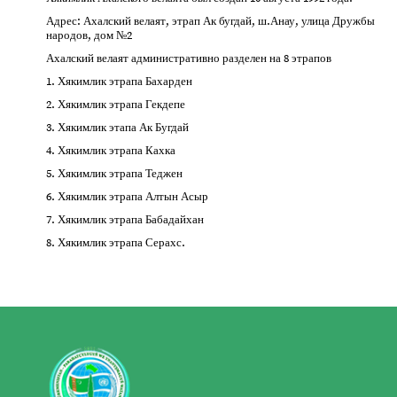
Адрес: Ахалский велаят, этрап Ак бугдай, ш.Анау, улица Дружбы
народов, дом №2
Ахалский велаят административно разделен на 8 этрапов
1. Хякимлик этрапа Бахарден
2. Хякимлик этрапа Гекдепе
3. Хякимлик этапа Ак Бугдай
4. Хякимлик этрапа Кахка
5. Хякимлик этрапа Теджен
6. Хякимлик этрапа Алтын Асыр
7. Хякимлик этрапа Бабадайхан
8. Хякимлик этрапа Серахс.