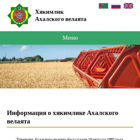
Хякимлик
Ахалского велаята
Меню
Информация о хякимлике Ахалского
велаята
Хякимлик Ахалского велаята был создан 10 августа 1992 года.