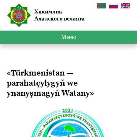
Хякимлик
Ахалского велаята
Меню
«Türkmenistan —
parahatçylygyň we
ynanyşmagyň Watany»