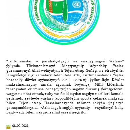
“Türkmenistan – parahatçylygyň we ynanyşmagyň Watany”
ýylynda Türkmenistanyň Magtymguly adyndaky Ýaşlar
guramasynyň Ahal welaýatynyň Tejen etrap Geňeşi we etrabyň iri
jemgyýetçilik guramalary bilen bilelikde, Türkmenistanda Ýaşlar
baradaky döwlet syýasatynyň 2021 – 2025-nji ýyllar üçin Döwlet
maksatnamasyny amala aşyrmak boýunça, Milli Liderimiz
tarapyndan durmuşa ornaşdyrylýan sagdyn-durmuş ýörelgelerini
wagyz-nesihat etmek, ruhy we fiziki taýdan sagdyn nesilleri kemala
getirmek, şeýle-de ýaşlary köpçülikleýin sporta çekmek maksady
bilen Tejen etrap Hassahanasynda zähmet çekýän ýaşlaryň
gatnaşmaklarynda «Arkadagyň saglyk syýasaty – raýatlaryň baky
bagty» ady bilen wagyz-nesihat çäresi geçirildi.
08.02.2021