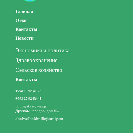
Главная
О нас
Контакты
Новости
Экономика и политика
Здравоохранение
Сельское хозяйство
Контакты
+993 12 92-31-75
+993 12 92-56-45
Город Анау, улица
Дружбы народов, дом №2
ahalwelhakimlik@sanly.tm