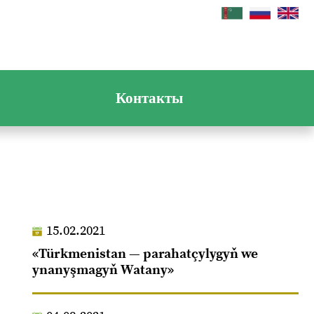
Контакты
15.02.2021
«Türkmenistan — parahatçylygyň we
ynanyşmagyň Watany»