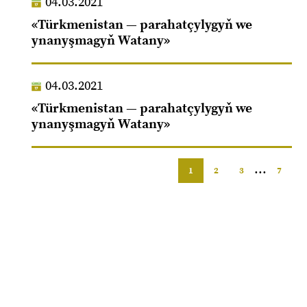
04.03.2021
«Türkmenistan — parahatçylygyň we
ynanyşmagyň Watany»
04.03.2021
«Türkmenistan — parahatçylygyň we
ynanyşmagyň Watany»
...
1
2
3
7