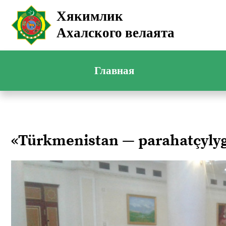
Хякимлик
Ахалского велаята
Главная
«Türkmenistan — parahatçyl