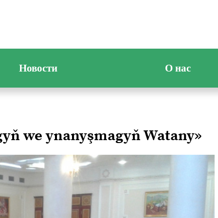
Новости
О нас
ygyň we ynanyşmagyň Watany»