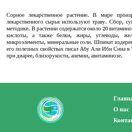
Сорное лекарственное растение. В мире произ
лекарственного сырья используют траву. Сбор, с
методике. В растении содержатся около 20 витамино
кислоты, а также белки, жиры, углеводы, же
микроэлементы, минеральные соли. Шпинат издерев
его полезных свойствах писал Абу Али Ибн Сина в 
при диарее, близорукости, анемии, авитаминозе.
Главн
О нас
Конта