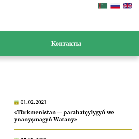
Контакты
01.02.2021
«Türkmenistan — parahatçylygyň we
ynanyşmagyň Watany»