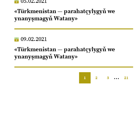
05.02.2021
«Türkmenistan — parahatçylygyň we
ynanyşmagyň Watany»
09.02.2021
«Türkmenistan — parahatçylygyň we
ynanyşmagyň Watany»
...
1
2
3
21