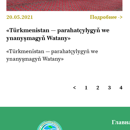
20.05.2021
Подробнее ->
«Türkmenistan — parahatçylygyň we
ynanyşmagyň Watany»
«Türkmenistan — parahatçylygyň we
ynanyşmagyň Watany»
<
1
2
3
4
Главн