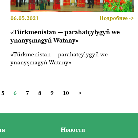
06.05.2021
Подробнее ->
«Türkmenistan — parahatçylygyň we
ynanyşmagyň Watany»
«Türkmenistan — parahatçylygyň we
ynanyşmagyň Watany»
5
6
7
8
9
10
>
ая
Новости