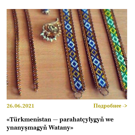
26.06.2021
Подробнее ->
«Türkmenistan — parahatçylygyň we
ynanyşmagyň Watany»