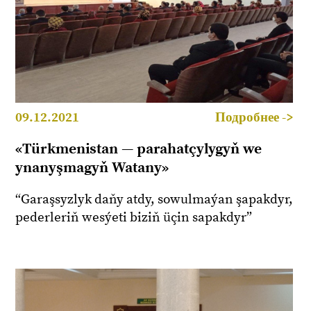
09.12.2021
Подробнее ->
«Türkmenistan — parahatçylygyň we
ynanyşmagyň Watany»
“Garaşsyzlyk daňy atdy, sowulmaýan şapakdyr,
pederleriň wesýeti biziň üçin sapakdyr”