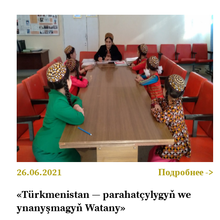
26.06.2021
Подробнее ->
«Türkmenistan — parahatçylygyň we
ynanyşmagyň Watany»