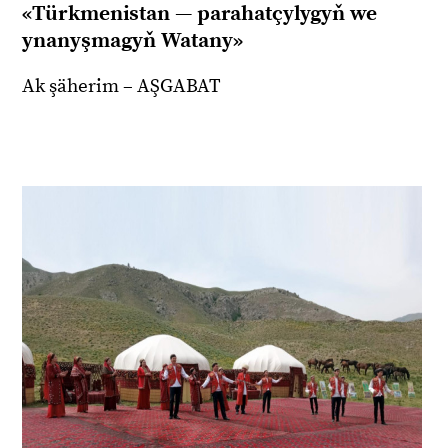
«Türkmenistan — parahatçylygyň we
ynanyşmagyň Watany»
Ak şäherim – AŞGABAT