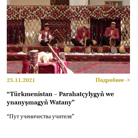
25.11.2021
Подробнее ->
“Türkmenistan – Parahatçylygyň we
ynanyşmagyň Watany”
“Пут ученичества учителя”