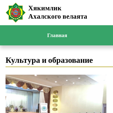
Хякимлик
Ахалского велаята
Главная
Культура и образование