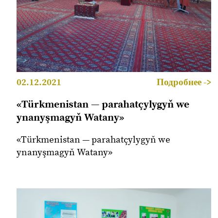
02.12.2021
Подробнее ->
«Türkmenistan — parahatçylygyň we
ynanyşmagyň Watany»
«Türkmenistan — parahatçylygyň we
ynanyşmagyň Watany»