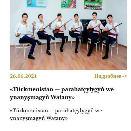
26.06.2021
Подробнее ->
«Türkmenistan — parahatçylygyň we
ynanyşmagyň Watany»
«Türkmenistan — parahatçylygyň we
ynanyşmagyň Watany»