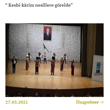
“ Kesbi-kärim nesillere görelde”
27.05.2021
Подробнее ->