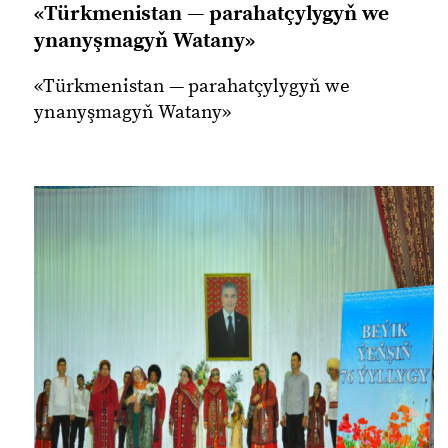
«Türkmenistan — parahatçylygyň we
ynanyşmagyň Watany»
«Türkmenistan — parahatçylygyň we
ynanyşmagyň Watany»