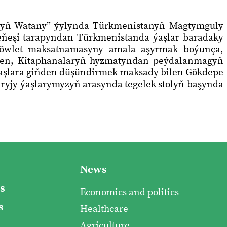
gyň Watany” ýylynda Türkmenistanyň Magtymguly
ňeşi tarapyndan Türkmenistanda ýaşlar baradaky
n Döwlet maksatnamasyny amala aşyrmak boýunça,
ilen, Kitaphanalaryň hyzmatyndan peýdalanmagyň
ýaşlara giňden düşündirmek maksady bilen Gökdepe
ryjy ýaşlarymyzyň arasynda tegelek stolyň başynda
News
s
Economics and politics
s
Healthcare
Agriculture