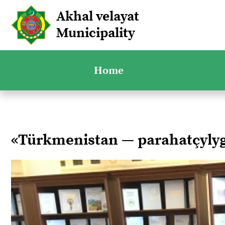
Akhal velayat
Municipality
Home
«Türkmenistan — parahatçyl