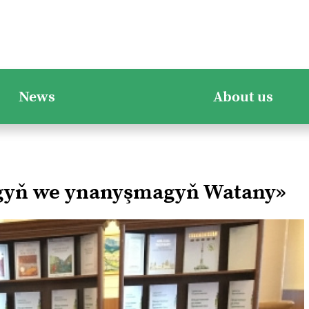
News
About us
ygyň we ynanyşmagyň Watany»