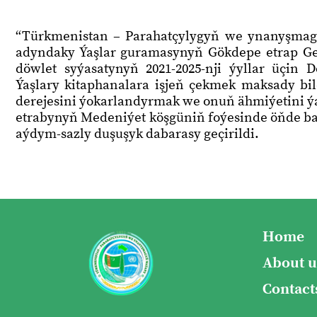
“Türkmenistan – Parahatçylygyň we ynanyşma
adyndaky Ýaşlar guramasynyň Gökdepe etrap Ge
döwlet syýasatynyň 2021-2025-nji ýyllar üçi
Ýaşlary kitaphanalara işjeň çekmek maksady b
derejesini ýokarlandyrmak we onuň ähmiýetini 
etrabynyň Medeniýet köşgüniň foýesinde öňde ba
aýdym-sazly duşuşyk dabarasy geçirildi.
Home
About u
Contact