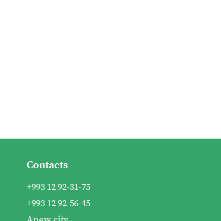
Contacts
+993 12 92-31-75
+993 12 92-56-45
Anew city,