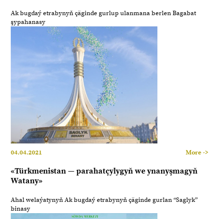
Ak bugdaý etrabynyň çäginde gurlup ulanmana berlen Bagabat
şypahanasy
04.04.2021
More ->
«Türkmenistan — parahatçylygyň we ynanyşmagyň
Watany»
Ahal welaýatynyň Ak bugdaý etrabynyň çäginde gurlan “Saglyk”
binasy