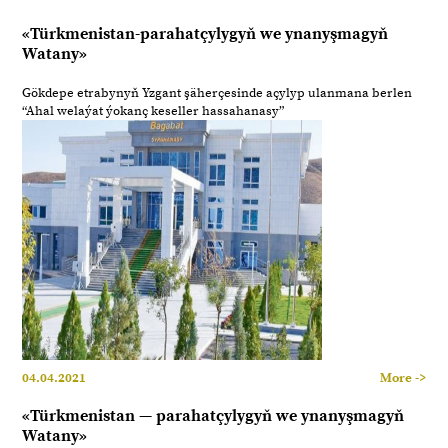
«Türkmenistan-parahatçylygyň we ynanyşmagyň
Watany»
Gökdepe etrabynyň Yzgant şäherçesinde açylyp ulanmana berlen
“Ahal welaýat ýokanç keseller hassahanasy”
04.04.2021
More ->
«Türkmenistan — parahatçylygyň we ynanyşmagyň
Watany»