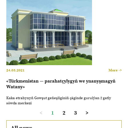
24.03.2021
More ->
«Türkmenistan — parahatçylygyň we ynanyşmagyň
Watany»
Kaka etrabynyň Gowşut geňeşliginiň çäginde gurulýan 2 gatly
söwda merkezi
<
1
2
3
>