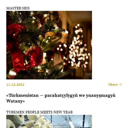
MASTER SEIS
11.12.2021
More ->
«Türkmenistan — parahatçylygyň we ynanyşmagyň
Watany»
TURKMEN PEOPLE MEETS NEW YEAR