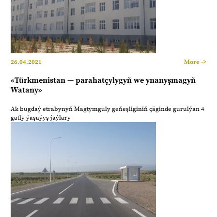
26.04.2021
More ->
«Türkmenistan — parahatçylygyň we ynanyşmagyň
Watany»
Ak bugdaý etrabynyň Magtymguly geňeşliginiň çäginde gurulýan 4
gatly ýaşaýyş jaýlary