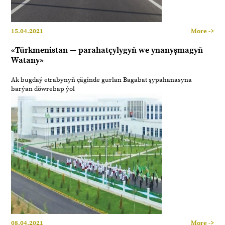
15.04.2021
More ->
«Türkmenistan — parahatçylygyň we ynanyşmagyň
Watany»
Ak bugdaý etrabynyň çäginde gurlan Bagabat şypahanasyna
barýan döwrebap ýol
08.04.2021
More ->