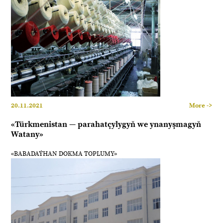
20.11.2021
More ->
«Türkmenistan — parahatçylygyň we ynanyşmagyň
Watany»
«BABADAÝHAN DOKMA TOPLUMY»